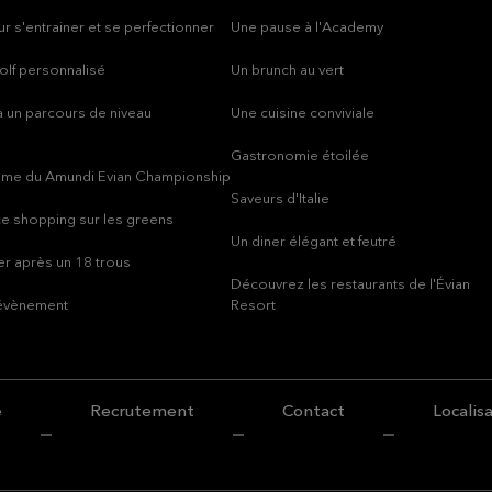
r s'entrainer et se perfectionner
Une pause à l'Academy
olf personnalisé
Un brunch au vert
 un parcours de niveau
Une cuisine conviviale
Gastronomie étoilée
thme du Amundi Evian Championship
Saveurs d'Italie
e shopping sur les greens
Un diner élégant et feutré
r après un 18 trous
Découvrez les restaurants de l'Évian
 évènement
Resort
e
Recrutement
Contact
Localis