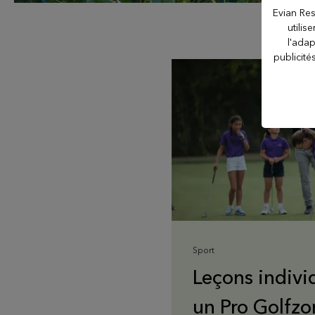
Hôtel La Verniaz
Evian Res
utilis
l'adap
Hôtel Le Manoir
publicité
Le Casino
Les Thermes evian®
Les Mélèzes
The Amundi Evian
Sport
Championship
Leçons indivi
un Pro Golfzo