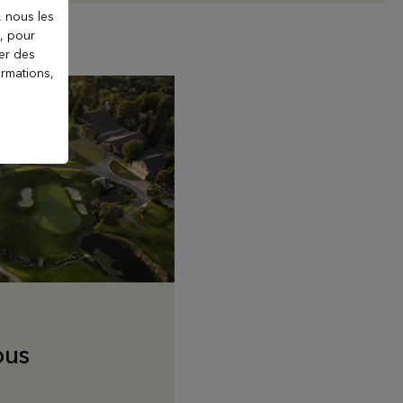
, nous les
), pour
ter des
ormations,
ous