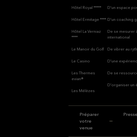
Hôtel Royal *****
D'un espace pou
Hôtel Ermitage ****
D'un coaching g
Hôtel La Verniaz
De se mesurer à
****
international
Le Manoir du Golf
De vibrer au ry
Le Casino
D'une expérienc
Les Thermes
De se ressource
evian®
D'organiser un
Les Mélèzes
Préparer
Press
votre
venue