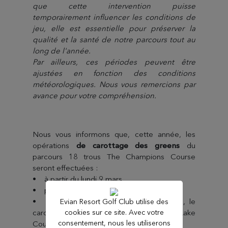
que cette intervention puisse
temporairement influencer les conditions de
jeu, elle est essentielle pour préserver la
qualité et la santé de notre parcours tout au
long de l'année.
Par ailleurs, ces périodes peuvent être
ajustées en fonction des conditions
météorologiques. Nous vous remercions par
avance pour votre compréhension.
Nous vous informons que, cette année, les
opérations
de carottage des greens
du
parcours 18 trous The Champions Course
seront effectuées :
• à partir du lundi 9 mars,
• puis à partir du jeudi 27 août.
• Au cours de ces mêmes semaines, le
Evian Resort Golf Club utilise des
carottage des greens du parcours The Lake
cookies sur ce site. Avec votre
consentement, nous les utiliserons
Course (6 trous) sera également réalisé.