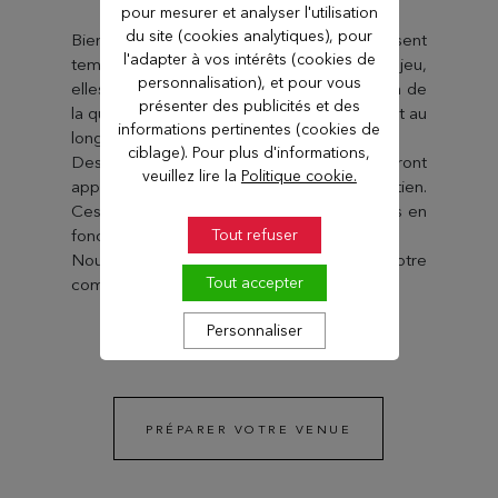
pour mesurer et analyser l'utilisation
du site (cookies analytiques), pour
Bien que ces interventions puissent
l'adapter à vos intérêts (cookies de
temporairement affecter les conditions de jeu,
personnalisation), et pour vous
elles demeurent indispensables au maintien de
présenter des publicités et des
la qualité et de la santé de nos parcours tout au
informations pertinentes (cookies de
long de l’année.
ciblage). Pour plus d'informations,
Des conditions tarifaires spécifiques seront
veuillez lire la
Politique cookie.
appliquées pendant ces périodes d’entretien.
Ces dates sont susceptibles d’être ajustées en
fonction des conditions météorologiques.
Tout refuser
Nous vous remercions pour votre
Tout accepter
compréhension.
Personnaliser
PRÉPARER VOTRE VENUE