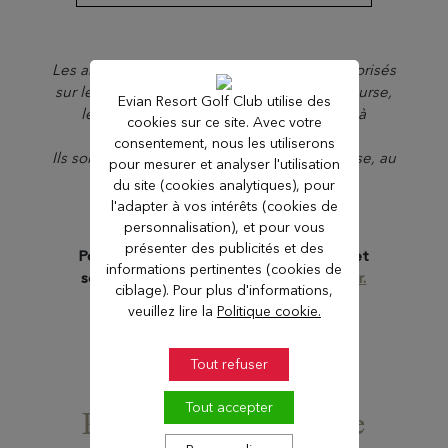
Les animaux de compagnie ne sont pas autorisés
sur le parcours 18 trous The Champions Course,
Evian Resort Golf Club utilise des
le parcours 6 trous The Lake Course, ni à
cookies sur ce site. Avec votre
l’Academy.
consentement, nous les utiliserons
Ils sont uniquement acceptés, tenus en laisse, au
pour mesurer et analyser l'utilisation
restaurant Le Chalet du Golf.
du site (cookies analytiques), pour
l'adapter à vos intérêts (cookies de
personnalisation), et pour vous
présenter des publicités et des
Pour plus d'informations sur nos tarifs et
informations pertinentes (cookies de
services, n'hésitez pas à nous
contacter.
ciblage). Pour plus d'informations,
veuillez lire la
Politique cookie.
Tout refuser
Tout accepter
Préparez votre arrivée