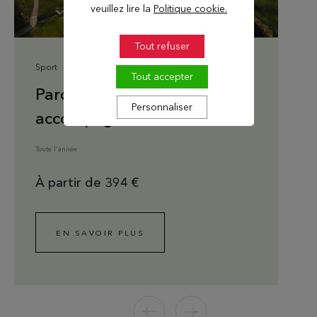
veuillez lire la
Politique cookie.
Tout refuser
Sport
Tout accepter
Parcours 18 trous
Personnaliser
accompagné
Toute l'année
À partir de 394 €
EN SAVOIR PLUS