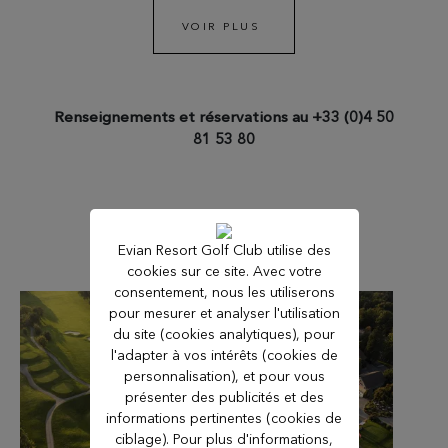
VOIR PLUS
Renseignements et réservations au +33 (0)4 50
81 53 80
Nos offres
Evian Resort Golf Club utilise des
cookies sur ce site. Avec votre
consentement, nous les utiliserons
pour mesurer et analyser l'utilisation
du site (cookies analytiques), pour
l'adapter à vos intérêts (cookies de
personnalisation), et pour vous
présenter des publicités et des
informations pertinentes (cookies de
ciblage). Pour plus d'informations,