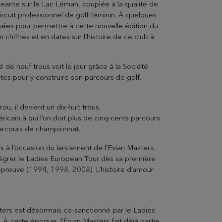
eante sur le Lac Léman, couplée à la qualité de
ircuit professionnel de golf féminin. À quelques
ées pour permettre à cette nouvelle édition du
chiffres et en dates sur l’histoire de ce club à
de neuf trous voit le jour grâce à la Société
tes pour y construire son parcours de golf.
, il devient un dix-huit trous.
icain à qui l’on doit plus de cinq-cents parcours
parcours de championnat.
is à l’occasion du lancement de l’Evian Masters.
ntégrer le Ladies European Tour dès sa première
EVIAN RESORT EVENTS
’épreuve (1994, 1998, 2008). L’histoire d’amour
ters est désormais co-sanctionné par le Ladies
Informations pratiques
 À cette époque, l’Evian Masters fait déjà partie