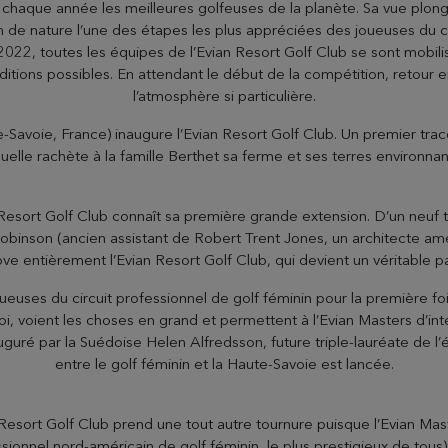
e chaque année les meilleures golfeuses de la planète. Sa vue plong
n de nature l’une des étapes les plus appréciées des joueuses du c
2, toutes les équipes de l’Evian Resort Golf Club se sont mobilis
tions possibles. En attendant le début de la compétition, retour en 
l’atmosphère si particulière.
avoie, France) inaugure l’Evian Resort Golf Club. Un premier tracé 
lle rachète à la famille Berthet sa ferme et ses terres environnan
esort Golf Club connaît sa première grande extension. D’un neuf trou
obinson (ancien assistant de Robert Trent Jones, un architecte amér
ove entièrement l’Evian Resort Golf Club, qui devient un véritable 
oueuses du circuit professionnel de golf féminin pour la première fo
i, voient les choses en grand et permettent à l’Evian Masters d’i
uguré par la Suédoise Helen Alfredsson, future triple-lauréate de l
entre le golf féminin et la Haute-Savoie est lancée.
Resort Golf Club prend une tout autre tournure puisque l’Evian Mas
sionnel nord-américain de golf féminin, le plus prestigieux de tous).