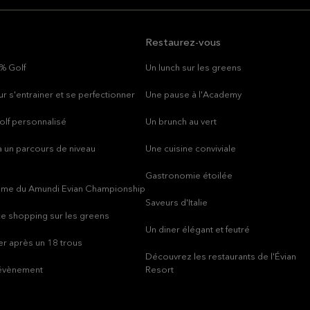
Restaurez-vous
% Golf
Un lunch sur les greens
r s'entrainer et se perfectionner
Une pause à l'Academy
olf personnalisé
Un brunch au vert
 un parcours de niveau
Une cuisine conviviale
Gastronomie étoilée
thme du Amundi Evian Championship
Saveurs d'Italie
e shopping sur les greens
Un diner élégant et feutré
r après un 18 trous
Découvrez les restaurants de l'Évian
 évènement
Resort