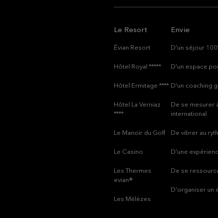
Le Resort
Envie
Évian Resort
D'un séjour 100
Hôtel Royal *****
D'un espace pou
Hôtel Ermitage ****
D'un coaching g
Hôtel La Verniaz
De se mesurer à
****
international
Le Manoir du Golf
De vibrer au ry
Le Casino
D'une expérienc
Les Thermes
De se ressource
evian®
D'organiser un
Les Mélèzes