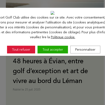
ort Golf Club utilise des cookies sur ce site. Avec votre consentement
erons pour mesurer et analyser l'utilisation du site (cookies analytiques
ter à vos intérêts (cookies de personnalisation), et pour vous présen
s et des informations pertinentes (cookies de ciblage). Pour plus d'inf
veuillez lire la
Politique cookie.
Tout refuser
Tout accepter
Personnaliser
48 heures à Évian, entre
golf d’exception et art de
vivre au bord du Léman
Publié le 25 juil. 2025