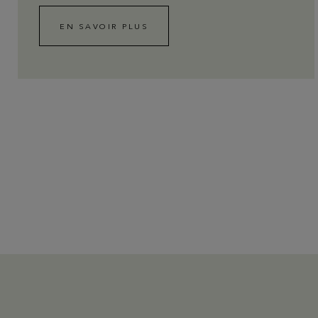
EN SAVOIR PLUS
EN SAVOIR PLUS
Coffrets Cadeaux
Choisissez et personnalisez votre coffret avec
toutes vos envies