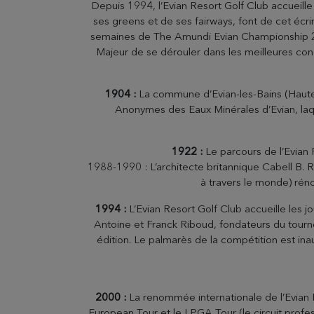
Depuis 1994, l’Evian Resort Golf Club accueill
ses greens et de ses fairways, font de cet écri
semaines de The Amundi Evian Championship 202
Majeur de se dérouler dans les meilleures condi
1904 :
La commune d’Evian-les-Bains (Haute-S
Anonymes des Eaux Minérales d’Evian, laque
1922 :
Le parcours de l’Evian R
1988-1990 : L’architecte britannique Cabell B. R
à travers le monde) rén
1994 :
L’Evian Resort Golf Club accueille les j
Antoine et Franck Riboud, fondateurs du tourno
édition. Le palmarès de la compétition est ina
2000 :
La renommée internationale de l’Evian 
European Tour et le LPGA Tour (le circuit profes