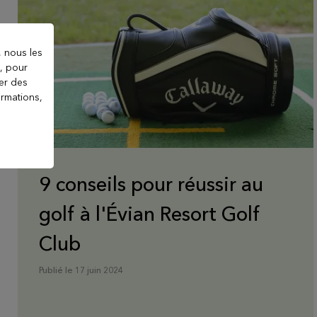
, nous les
), pour
ter des
ormations,
9 conseils pour réussir au
golf à l'Évian Resort Golf
Club
Publié le 17 juin 2024