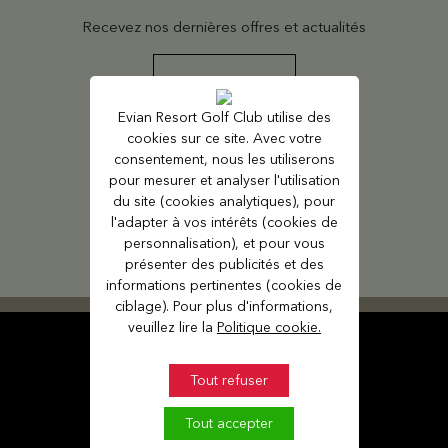
Recevez nos dernières offres et actualités
S'INSCRIRE
Evian Resort Golf Club utilise des
cookies sur ce site. Avec votre
consentement, nous les utiliserons
SUIVEZ-NOUS
pour mesurer et analyser l'utilisation
du site (cookies analytiques), pour
l'adapter à vos intérêts (cookies de
personnalisation), et pour vous
présenter des publicités et des
informations pertinentes (cookies de
ciblage). Pour plus d'informations,
veuillez lire la
Politique cookie.
Tout refuser
Tout accepter